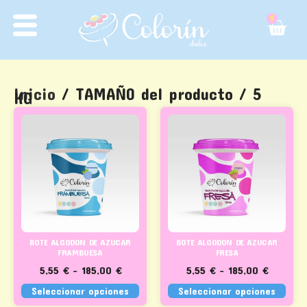
0
Inicio
/ TAMAÑO del producto / 5
KG
BOTE ALGODON DE AZUCAR
BOTE ALGODON DE AZUCAR
FRAMBUESA
FRESA
5,55
€
–
185,00
€
5,55
€
–
185,00
€
Seleccionar opciones
Seleccionar opciones