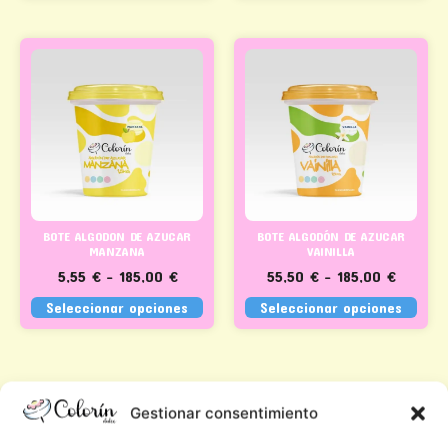
BOTE ALGODON DE AZUCAR
BOTE ALGODÓN DE AZUCAR
MANZANA
VAINILLA
5,55
€
–
185,00
€
55,50
€
–
185,00
€
Seleccionar opciones
Seleccionar opciones
Gestionar consentimiento