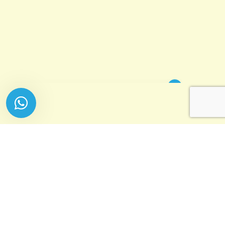
Bienvenido a Dulce Colorín. Consúltanos
por Whatsapp.
Dulce Colorín
Atención al cliente
No disponible
Dulce Colorín