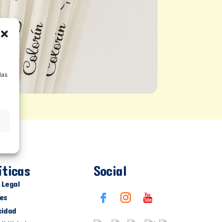
a
las
íticas
Social
 Legal
es
cidad