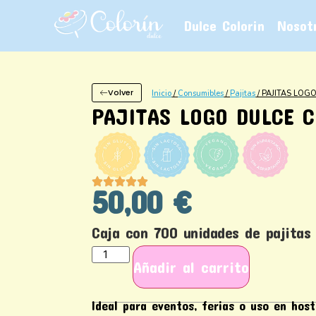
Dulce Colorin
Nosot
Volver
Inicio
/
Consumibles
/
Pajitas
/ PAJITAS LOG
PAJITAS LOGO DULCE 
50,00
€
Caja con 700 unidades de pajitas
Añadir al carrito
Ideal para eventos, ferias o uso en host