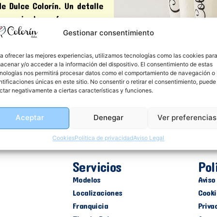
e Dulce Colorín. Un detalle
arca mientras ofrece una
sumir bebidas.
Gestionar consentimiento
a ofrecer las mejores experiencias, utilizamos tecnologías como las cookies par
acenar y/o acceder a la información del dispositivo. El consentimiento de estas
nologías nos permitirá procesar datos como el comportamiento de navegación o 
ntificaciones únicas en este sitio. No consentir o retirar el consentimiento, puede
ctar negativamente a ciertas características y funciones.
Aceptar
Denegar
Ver preferencias
Cookies
Política de privacidad
Aviso Legal
Servicios
Pol
Modelos
Aviso
Localizaciones
Cooki
Franquicia
Priva