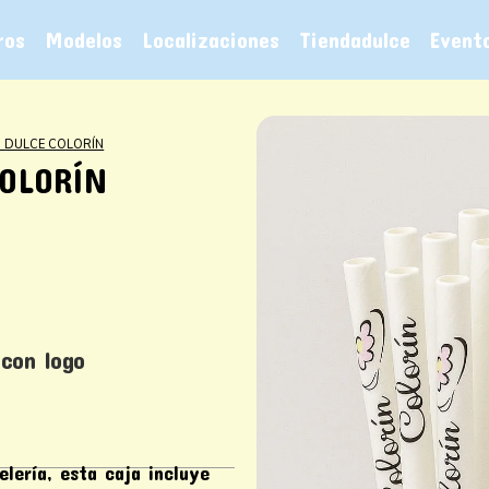
ros
Modelos
Localizaciones
Tiendadulce
Event
O DULCE COLORÍN
COLORÍN
 con logo
elería, esta caja incluye