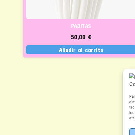
PAJITAS
50,00
€
Añadir al carrito
Par
alm
tec
ide
afe