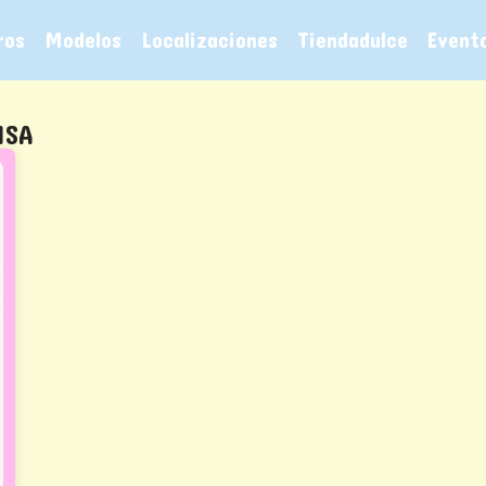
ros
Modelos
Localizaciones
Tiendadulce
Event
ISA